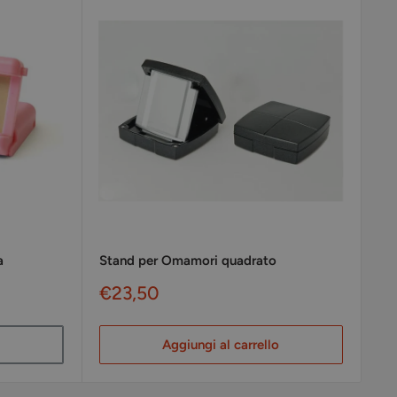
a
Stand per Omamori quadrato
Prezzo
€23,50
scontato
Aggiungi al carrello