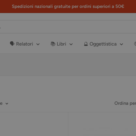
Spedizioni nazionali gratuite per ordini superiori a 50€
🗣️ Relatori
📚 Libri
🔮 Oggettistica
ge
Ordina per