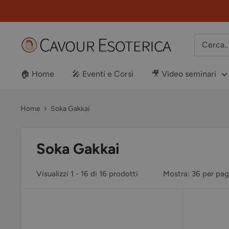
Vai
al
contenuto
Libreria
Cavour
Esoterica
🏠 Home
🎤 Eventi e Corsi
🎥 Video seminari
Home
Soka Gakkai
Soka Gakkai
Visualizzi 1 - 16 di 16 prodotti
Mostra: 36 per pa