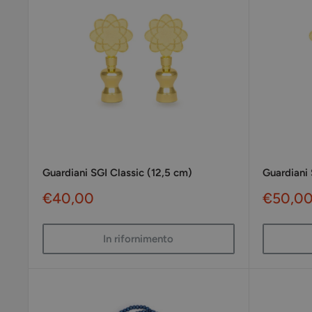
Guardiani SGI Classic (12,5 cm)
Guardiani 
Prezzo
Prezzo
€40,00
€50,0
scontato
sconta
In rifornimento