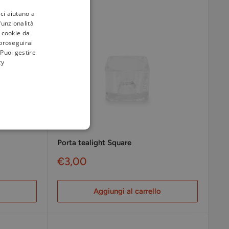
ci aiutano a
 funzionalità
i cookie da
 proseguirai
 Puoi gestire
cy
Porta tealight Square
Prezzo
€3,00
scontato
Aggiungi al carrello