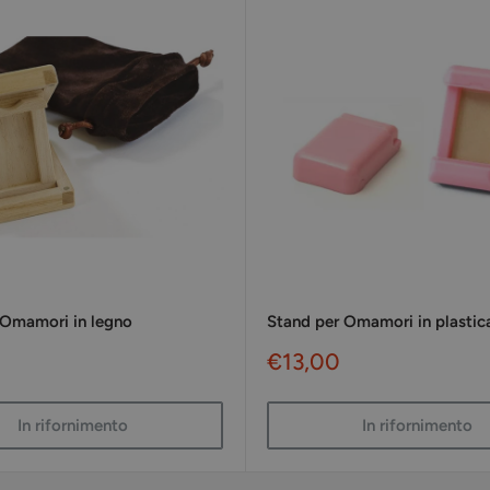
 Omamori in legno
Stand per Omamori in plastic
Prezzo
€13,00
to
scontato
In rifornimento
In rifornimento