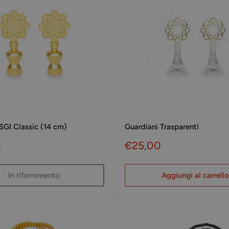
SGI Classic (14 cm)
Guardiani Trasparenti
Prezzo
0
€25,00
to
scontato
In rifornimento
Aggiungi al carrello