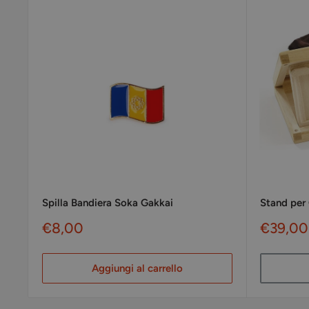
Spilla Bandiera Soka Gakkai
Stand per
Prezzo
Prezzo
€8,00
€39,00
scontato
sconta
Aggiungi al carrello