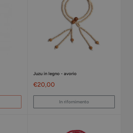
Juzu in legno - avorio
Prezzo
€20,00
scontato
In rifornimento