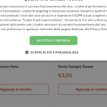
cessari assicurano il corretto funzionamento del sito; i cookie di performance 
e funzionalità; i cookie di targeting ti mostrano contenuti rilevanti e quelli di
rvizi avanzati. I tuoi dati sono al sicuro e rispettano il GDPR e puoi scegliere 
tivi cliccando su "Scopri di più e personalizza". Cliccando la X in alto a destra
azione utilizzando solo i cookie necessari al corretto funzionamento del sito.
e tue preferenze in qualsiasi momento dalla pagina dedicata alla
Privacy Poli
ACCETTA E CONTINUA
SCOPRI DI PIÙ E PERSONALIZZA
onzon Perla
Porta Tealight Flower
Prezzo
€3,00
to
scontato
Aggiungi al carrello
Aggiungi al carrello