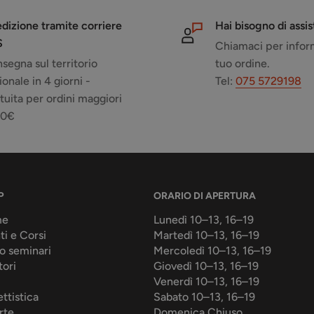
dizione tramite corriere
Hai bisogno di assi
S
Chiamaci per inform
segna sul territorio
tuo ordine.
ionale in 4 giorni -
Tel:
075 5729198
tuita per ordini maggiori
50€
P
ORARIO DI APERTURA
me
Lunedì 10–13, 16–19
ti e Corsi
Martedì 10–13, 16–19
o seminari
Mercoledì 10–13, 16–19
tori
Giovedì 10–13, 16–19
Venerdì 10–13, 16–19
ttistica
Sabato 10–13, 16–19
rte
Domenica Chiuso