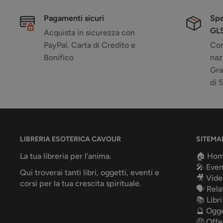
Pagamenti sicuri
Spe
GL
Acquista in sicurezza con
PayPal, Carta di Credito e
Con
Bonifico
naz
Gra
di 
LIBRERIA ESOTERICA CAVOUR
SITEMA
La tua libreria per l'anima.
🏠 Ho
🎤 Even
Qui troverai tanti libri, oggetti, eventi e
🎥 Vide
corsi per la tua crescita spirituale.
🗣️ Rela
📚 Libri
🔮 Ogge
🤑 Offe