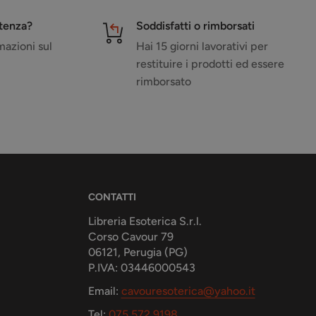
stenza?
Soddisfatti o rimborsati
azioni sul
Hai 15 giorni lavorativi per
restituire i prodotti ed essere
rimborsato
CONTATTI
Libreria Esoterica S.r.l.
Corso Cavour 79
06121, Perugia (PG)
P.IVA: 03446000543
Email:
cavouresoterica@yahoo.it
Tel:
075 572 9198