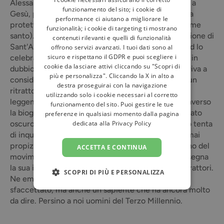
Alessandro Severo un dio. Per i pagani è superiore a
funzionamento del sito; i cookie di
Gesù, per i cristiani un Anticristo (anche se diventa
performance ci aiutano a migliorare le
protettore di Costantinopoli e c'è chi lo venera come
funzionalità; i cookie di targeting ti mostrano
santo). Flaubert ne fa un protagonista della Tentazione di
contenuti rilevanti e quelli di funzionalità
Sant'Antonio, Kavafis gli dedica varie poesie, Pound lo
offrono servizi avanzati. I tuoi dati sono al
sicuro e rispettano il GDPR e puoi scegliere i
celebra nei Cantos. Ma alcuni studiosi ne mettono in
cookie da lasciare attivi cliccando su "Scopri di
dubbio persino l'esistenza. E qualche occultista arriva a
più e personalizza". Cliccando la X in alto a
considerarlo un extraterrestre. Difficile delineare un
destra proseguirai con la navigazione
ritratto di Apollonio al di là dei pregiudizi e delle
utilizzando solo i cookie necessari al corretto
leggende generatesi nei secoli sul suo conto. Attraverso
funzionamento del sito. Puoi gestire le tue
la biografia scritta da Filostrato e scandagliando il lato
preferenze in qualsiasi momento dalla pagina
dedicata alla
Privacy Policy
oscuro e irrazionale del mondo antico, questo libro tenta
di inquadrare il personaggio nella sua era, quanto mai
propizia alla fioritura di maghi e profeti, e all'interno del
ACCETTA E CONTINUA
movimento neopitagorico, prima di passare in rassegna
la sua immagine presso i posteri, ammiratori e detrattori.
SCOPRI DI PIÙ E PERSONALIZZA
Ne emerge un personaggio certo complesso e
sfaccettato, ma anche un sapiente che ha ancora molto
da dire. Persino a noi uomini del Terzo Millennio.