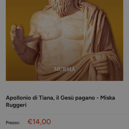
Apollonio di Tiana, il Gesù pagano - Miska
Ruggeri
Prezzo
€14,00
Prezzo:
scontato