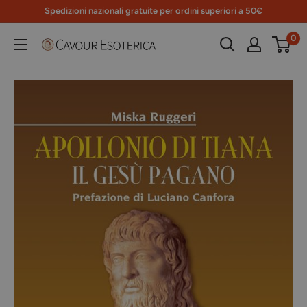
Vai
Spedizioni nazionali gratuite per ordini superiori a 50€
al
0
Libreria
contenuto
Cavour
Esoterica