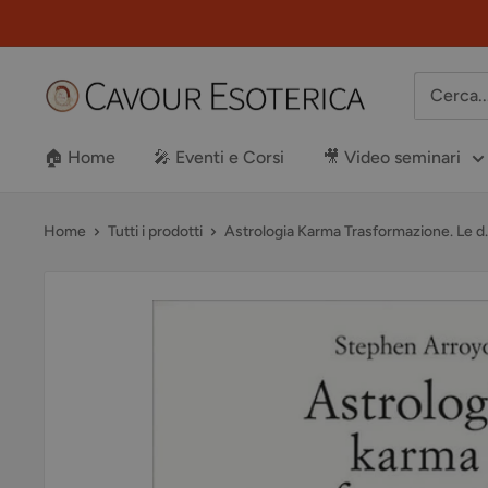
Vai
al
contenuto
Libreria
Cavour
Esoterica
🏠 Home
🎤 Eventi e Corsi
🎥 Video seminari
Home
Tutti i prodotti
Astrologia Karma Trasformazione. Le d..