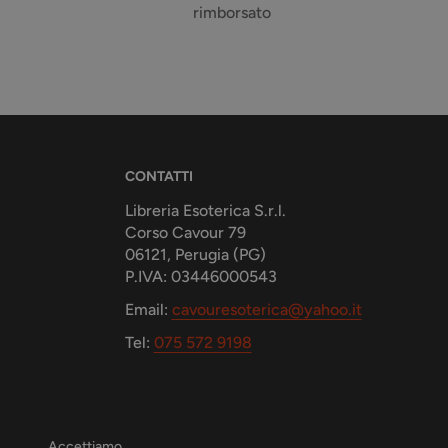
rimborsato
CONTATTI
Libreria Esoterica S.r.l.
Corso Cavour 79
06121, Perugia (PG)
P.IVA: 03446000543
Email:
cavouresoterica@yahoo.it
Tel:
075 572 9198
Accettiamo