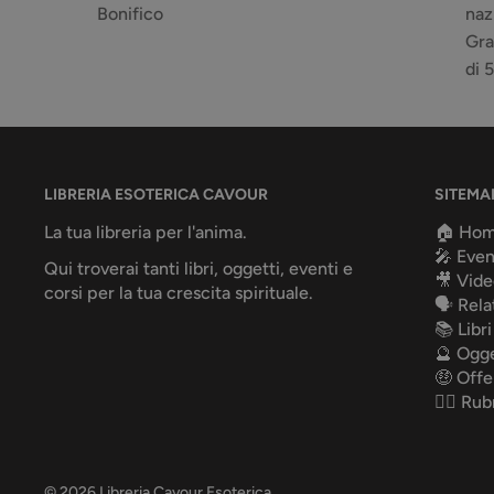
Bonifico
naz
Gra
di 
LIBRERIA ESOTERICA CAVOUR
SITEMA
La tua libreria per l'anima.
🏠 Ho
🎤 Even
Qui troverai tanti libri, oggetti, eventi e
🎥 Vide
corsi per la tua crescita spirituale.
🗣️ Rela
📚 Libri
🔮 Ogge
🤑 Offe
✍🏻 Rub
© 2026 Libreria Cavour Esoterica