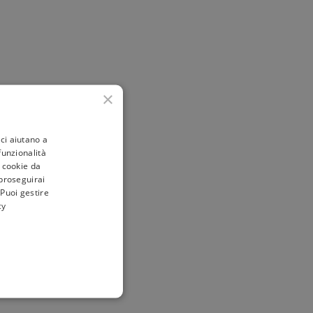
×
ci aiutano a
 funzionalità
i cookie da
 proseguirai
 Puoi gestire
cy