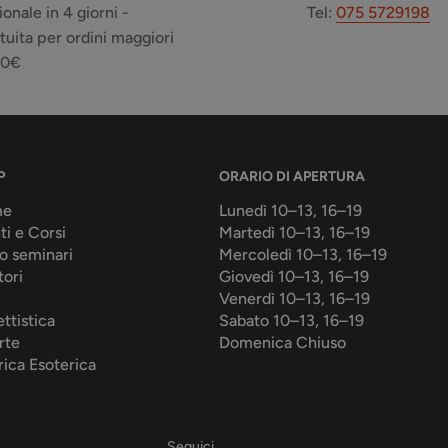
ionale in 4 giorni -
Tel:
075 5729198
tuita per ordini maggiori
50€
P
ORARIO DI APERTURA
me
Lunedì 10–13, 16–19
ti e Corsi
Martedì 10–13, 16–19
o seminari
Mercoledì 10–13, 16–19
tori
Giovedì 10–13, 16–19
Venerdì 10–13, 16–19
ttistica
Sabato 10–13, 16–19
rte
Domenica Chiuso
rica Esoterica
Seguici