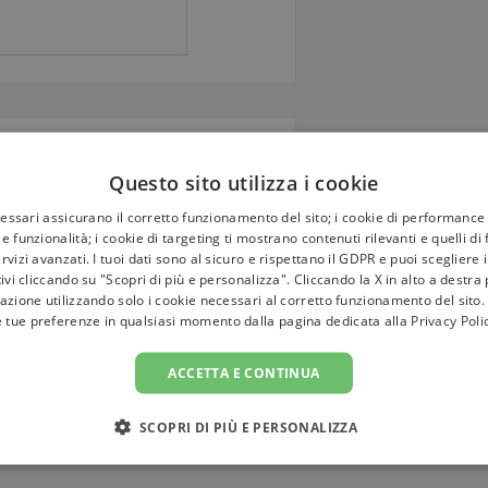
Questo sito utilizza i cookie
cessari assicurano il corretto funzionamento del sito; i cookie di performance 
ione sono i due motivi principali
e funzionalità; i cookie di targeting ti mostrano contenuti rilevanti e quelli di
a visione globale della più antica
rvizi avanzati. I tuoi dati sono al sicuro e rispettano il GDPR e puoi scegliere 
lmente l'astrologia umanistica con
tivi cliccando su "Scopri di più e personalizza". Cliccando la X in alto a destra
ndo in particolare l'accento sul
azione utilizzando solo i cookie necessari al corretto funzionamento del sito.
aturno, Urano, Nettuno e Plutone e
e tue preferenze in qualsiasi momento dalla pagina dedicata alla
Privacy Poli
 una prospettiva orientata verso
olge in modo particolare a chi sa
ACCETTA E CONTINUA
 il suo inestimabile valore come
.
SCOPRI DI PIÙ E PERSONALIZZA