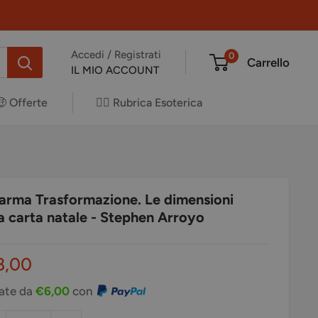
Accedi / Registrati
0
Carrello
IL MIO ACCOUNT
🤑 Offerte
✍🏻 Rubrica Esoterica
Karma Trasformazione. Le dimensioni
lla carta natale - Stephen Arroyo
ezzo
8,00
ontato
rate da
€6,00
con