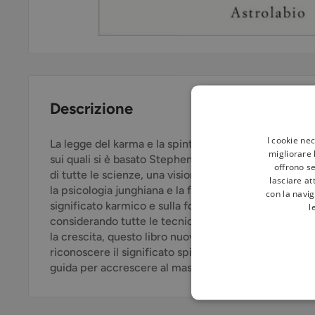
Descrizione
I cookie ne
La legge del karma e la spinta verso l'autotrasformaz
migliorare l
sui quali si è basato Stephen Arroyo per esprimere un
offrono se
di tutte le scienze, una visione che integra magistra
lasciare at
la psicologia junghiana e la filosofia orientale. Mette
con la navig
significato karmico e sulla forza trasformatrice di S
l
considerando tutte le tecniche astrologiche secondo
la crescita, questo libro nuovo e rivoluzionario si riv
riconoscere il significato spirituale dell'astrologia e
guida per accrescere al massimo la conoscenza di sé