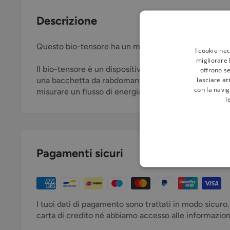
Descrizione
Questo bio-tensore ha un manico in rame, misura 30
I cookie ne
migliorare l
Il bio-tensore è un dispositivo per test e misurazion
offrono se
lasciare at
una bacchetta da rabdomante o a un pendolo. È un di
con la navig
misurare un flusso di energia.
l
Pagamenti sicuri
I tuoi dati di pagamento sono trattati in modo sicuro
carta di credito né abbiamo accesso alle informazioni 