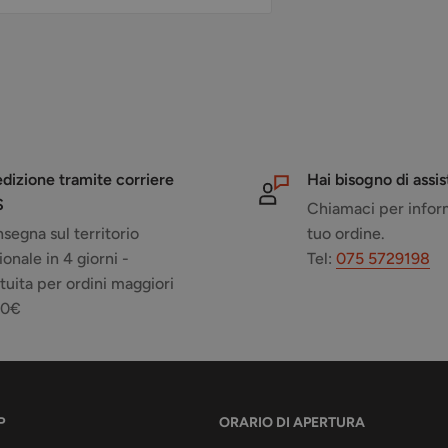
dizione tramite corriere
Hai bisogno di assi
S
Chiamaci per inform
segna sul territorio
tuo ordine.
ionale in 4 giorni -
Tel:
075 5729198
tuita per ordini maggiori
50€
P
ORARIO DI APERTURA