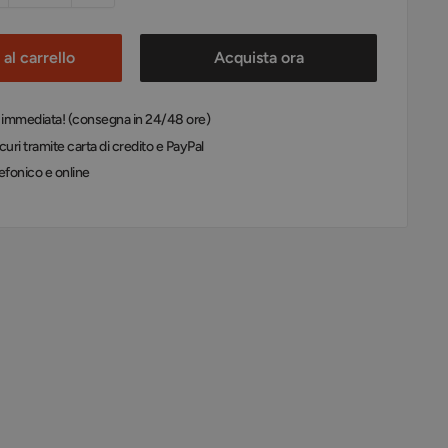
al carrello
Acquista ora
: immediata! (consegna in 24/48 ore)
uri tramite carta di credito e PayPal
efonico e online