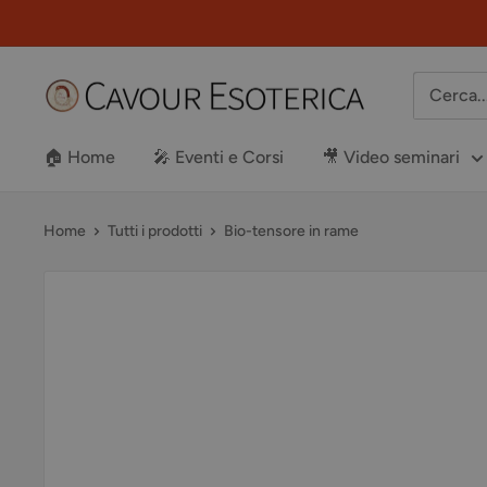
Vai
al
contenuto
Libreria
Cavour
Esoterica
🏠 Home
🎤 Eventi e Corsi
🎥 Video seminari
Home
Tutti i prodotti
Bio-tensore in rame