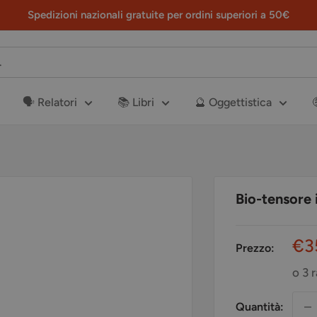
Spedizioni nazionali gratuite per ordini superiori a 50€
🗣️ Relatori
📚 Libri
🔮 Oggettistica
Bio-tensore 
Pr
€3
Prezzo:
sc
o 3 
Quantità: