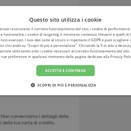
Questo sito utilizza i cookie
 cm e pesa 104 gr.
cessari assicurano il corretto funzionamento del sito; i cookie di performance 
e funzionalità; i cookie di targeting ti mostrano contenuti rilevanti e quelli di
e molto sensibile, paragonabile a
rvizi avanzati. I tuoi dati sono al sicuro e rispettano il GDPR e puoi scegliere 
tivi cliccando su "Scopri di più e personalizza". Cliccando la X in alto a destra
spositivo bioenergetico, per
azione utilizzando solo i cookie necessari al corretto funzionamento del sito.
e tue preferenze in qualsiasi momento dalla pagina dedicata alla
Privacy Poli
ACCETTA E CONTINUA
SCOPRI DI PIÙ E PERSONALIZZA
. Non conserviamo i dettagli della
della tua carta di credito.