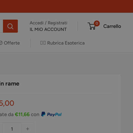
Accedi / Registrati
0
Carrello
IL MIO ACCOUNT
🤑 Offerte
✍🏻 Rubrica Esoterica
in rame
ezzo
5,00
ontato
rate da
€11,66
con