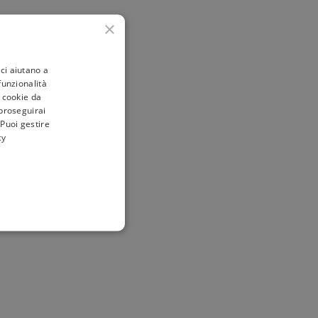
×
ci aiutano a
 funzionalità
i cookie da
 proseguirai
 Puoi gestire
cy