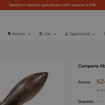
Spedizioni nazionali gratuite per ordini superiori a 50€
🗣️ Relatori
📚 Libri
🔮 Oggettistica
Campana tib
Pr
€2
Prezzo:
sc
o 3 
Quantità: