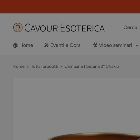
Vai
al
contenuto
Libreria
Cavour
Esoterica
🏠 Home
🎤 Eventi e Corsi
🎥 Video seminari
Home
Tutti i prodotti
Campana tibetana 2° Chakra