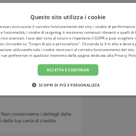
Questo sito utilizza i cookie
cessari assicurano il corretto funzionamento del sito; i cookie di performance 
a campana non è sintonizzata nel
e funzionalità; i cookie di targeting ti mostrano contenuti rilevanti e quelli di
rvizi avanzati. I tuoi dati sono al sicuro e rispettano il GDPR e puoi scegliere 
ombo.
tivi cliccando su "Scopri di più e personalizza". Cliccando la X in alto a destra
azione utilizzando solo i cookie necessari al corretto funzionamento del sito.
e tue preferenze in qualsiasi momento dalla pagina dedicata alla
Privacy Poli
ACCETTA E CONTINUA
SCOPRI DI PIÙ E PERSONALIZZA
. Non conserviamo i dettagli della
della tua carta di credito.