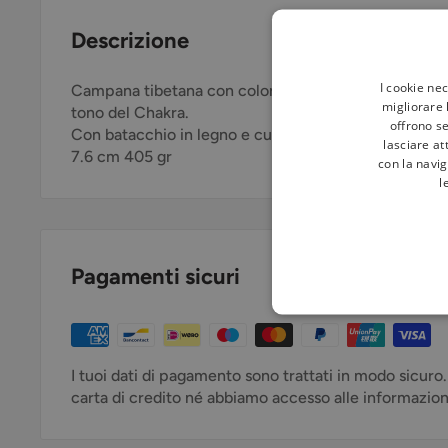
Descrizione
I cookie ne
Campana tibetana con colore e simbolo 2° Chakra. L
migliorare l
tono del Chakra.
offrono se
Con batacchio in legno e cuscino. Vernice senza pi
lasciare at
7.6 cm 405 gr
con la navig
l
Pagamenti sicuri
I tuoi dati di pagamento sono trattati in modo sicuro
carta di credito né abbiamo accesso alle informazioni 