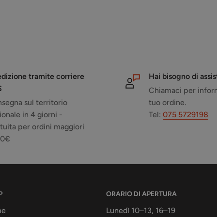
dizione tramite corriere
Hai bisogno di assi
S
Chiamaci per inform
segna sul territorio
tuo ordine.
ionale in 4 giorni -
Tel:
075 5729198
tuita per ordini maggiori
50€
P
ORARIO DI APERTURA
me
Lunedì 10–13, 16–19