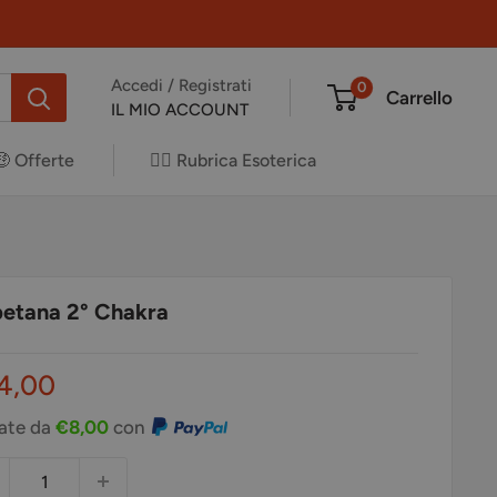
Accedi / Registrati
0
Carrello
IL MIO ACCOUNT
🤑 Offerte
✍🏻 Rubrica Esoterica
etana 2° Chakra
ezzo
4,00
ontato
rate da
€8,00
con