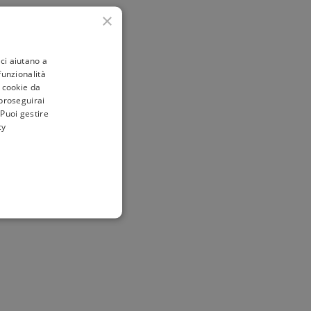
×
ci aiutano a
 funzionalità
i cookie da
 proseguirai
 Puoi gestire
cy