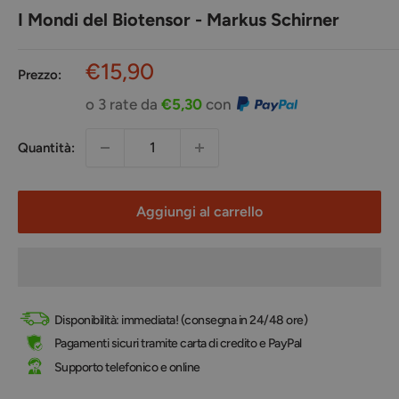
I Mondi del Biotensor - Markus Schirner
Prezzo
€15,90
Prezzo:
scontato
o 3 rate da
€5,30
con
Quantità:
Aggiungi al carrello
Disponibilità: immediata! (consegna in 24/48 ore)
Pagamenti sicuri tramite carta di credito e PayPal
Supporto telefonico e online