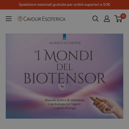
Vai
Spedizioni nazionali gratuite per ordini superiori a 50€
al
0
Libreria
contenuto
Cavour
Esoterica