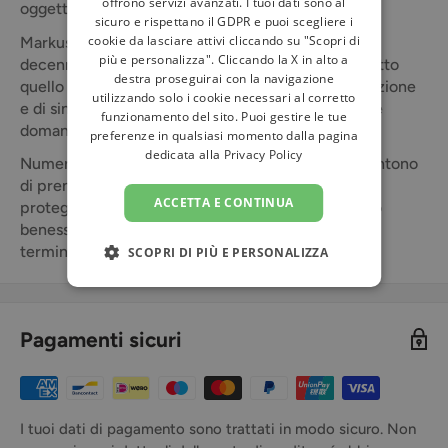
offrono servizi avanzati. I tuoi dati sono al
oggetti mancanti e trasferire energie positive.
sicuro e rispettano il GDPR e puoi scegliere i
cookie da lasciare attivi cliccando su "Scopri di
Markus Schirner, che lavora con la radiestesia da
più e personalizza". Cliccando la X in alto a
decenni, spiega in modo facile e comprensibile tutto
destra proseguirai con la navigazione
quello che c’è da sapere sulle tecniche di preparazione
utilizzando solo i cookie necessari al corretto
e di sintonizzazione del biotensor, come pure sulle
funzionamento del sito. Puoi gestire le tue
domande da porre in maniera chiara.
preferenze in qualsiasi momento dalla pagina
dedicata alla
Privacy Policy
Numerosi esempi di applicazione pratica ti consentono
di prendere rapidamente decisioni fondate, di
ACCETTA E CONTINUA
proteggerti dagli influssi negativi, aumentare il tuo
benessere e conservare serenità e salute a lungo
termine.
SCOPRI DI PIÙ E PERSONALIZZA
Pagamenti sicuri
I tuoi dati di pagamento sono trattati in modo sicuro. Non