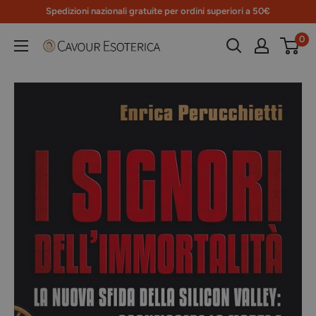
Vai
Spedizioni nazionali gratuite per ordini superiori a 50€
al
0
Libreria
contenuto
Cavour
Esoterica