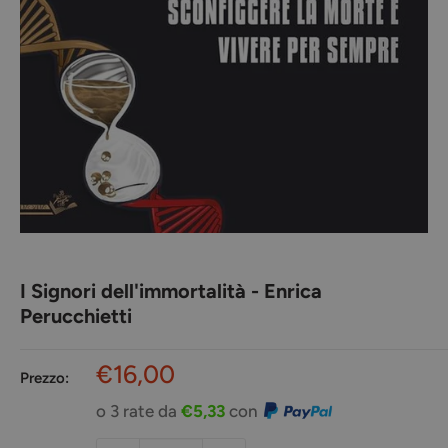
I Signori dell'immortalità - Enrica
Perucchietti
Prezzo
€16,00
Prezzo:
scontato
o 3 rate da
€5,33
con