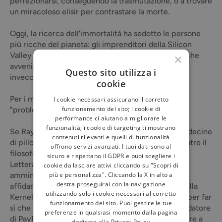
perfezionarsi, conseguendo la trasmutazione, o a trovare
un miracoloso elisir per contrastare la morte.
Oggi, la ricerca dell'immortalità ha sedotto le persone
più ricche del pianeta: gli imprenditori della Silicon
Valley stanno investendo milioni in startup e ricerche
×
avveniristiche per rallentare il processo di
Questo sito utilizza i
invecchiamento e "curare la morte".
cookie
Per i magnati della Silicon Valley la morte è un
I cookie necessari assicurano il corretto
funzionamento del sito; i cookie di
"problema" da risolvere.
performance ci aiutano a migliorare le
funzionalità; i cookie di targeting ti mostrano
Se Ray Kurzweil, il padre della singolarità, prende decine
contenuti rilevanti e quelli di funzionalità
di pillole ogni giorno per mantenersi in salute, mentre il
offrono servizi avanzati. I tuoi dati sono al
filosofo e futurista Max More, autore della celebre
sicuro e rispettano il GDPR e puoi scegliere i
Lettera a Madre Natura ed ex presidente e
cookie da lasciare attivi cliccando su "Scopri di
più e personalizza". Cliccando la X in alto a
amministratore delegato della Alcor, ha deciso di
destra proseguirai con la navigazione
affidarsi alla crionica, Bryan Johnson, fondatore della
utilizzando solo i cookie necessari al corretto
Kernel, spende circa due milioni di dollari all'anno per far
funzionamento del sito. Puoi gestire le tue
sì che il suo corpo riacquisti la giovinezza. Il cofondatore
preferenze in qualsiasi momento dalla pagina
di PayPal, Peter Thiel, invece, pensa di poter arrivare a
dedicata alla
Privacy Policy