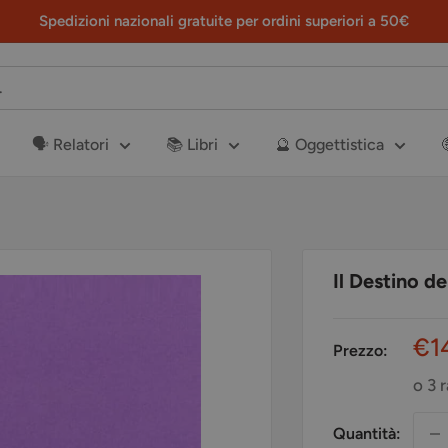
Spedizioni nazionali gratuite per ordini superiori a 50€
🗣️ Relatori
📚 Libri
🔮 Oggettistica
Il Destino d
Pr
€1
Prezzo:
sc
o 3 
Quantità: