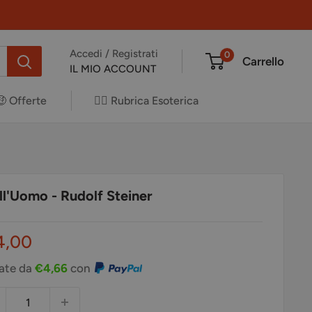
Accedi / Registrati
0
Carrello
IL MIO ACCOUNT
🤑 Offerte
✍🏻 Rubrica Esoterica
ell'Uomo - Rudolf Steiner
ezzo
4,00
ontato
rate da
€4,66
con