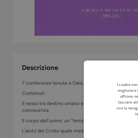
Descrizione
7 conferenze tenute a Oslo, dal 16 al 21 maggio 1923
I cookie ne
migliorare l
Contenuti:
offrono se
lasciare at
Il nesso tra destino umano e destino cosmico quale 
con la navig
conoscenza.
l
Il corpo dell’uomo: un “tempio degli dei"
L’aiuto del Cristo quale mediatore dell’ordinamento