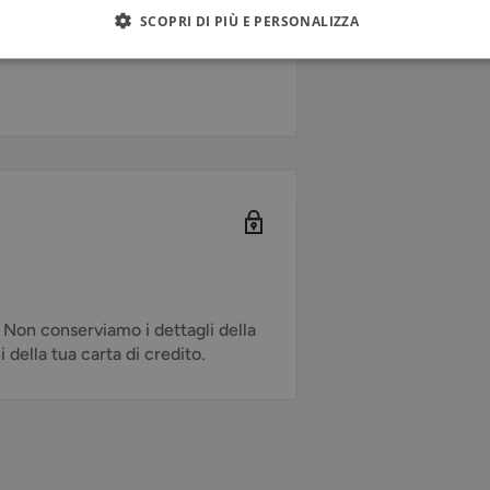
mo
SCOPRI DI PIÙ E PERSONALIZZA
ella festa di Pasqua
. Non conserviamo i dettagli della
della tua carta di credito.