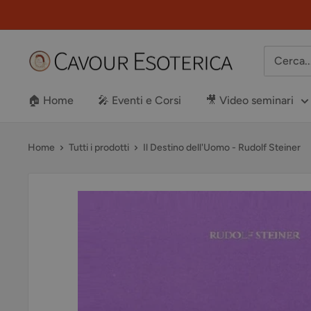
Vai
al
contenuto
Libreria
Cavour
Esoterica
🏠 Home
🎤 Eventi e Corsi
🎥 Video seminari
Home
Tutti i prodotti
Il Destino dell'Uomo - Rudolf Steiner