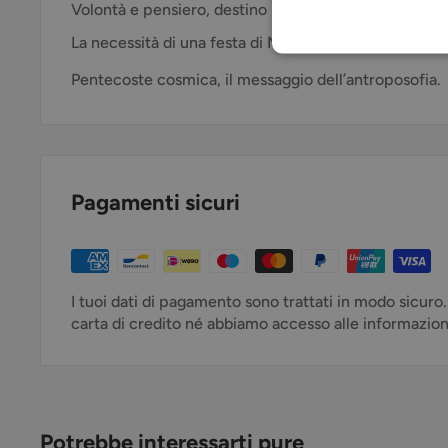
Volontà e pensiero, destino passato e futuro dell’uo
La necessità di una festa di Michele come correlato d
Pentecoste cosmica, il messaggio dell’antroposofia.
Pagamenti sicuri
I tuoi dati di pagamento sono trattati in modo sicuro
carta di credito né abbiamo accesso alle informazioni 
Potrebbe interessarti pure