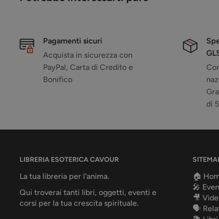
Pagamenti sicuri
Spe
GL
Acquista in sicurezza con
PayPal, Carta di Credito e
Con
Bonifico
naz
Gra
di 
LIBRERIA ESOTERICA CAVOUR
SITEMA
La tua libreria per l'anima.
🏠 Ho
🎤 Even
Qui troverai tanti libri, oggetti, eventi e
🎥 Vide
corsi per la tua crescita spirituale.
🗣️ Rela