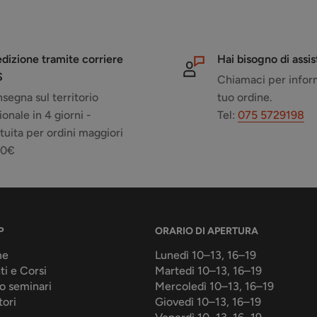
dizione tramite corriere
Hai bisogno di assi
S
Chiamaci per inform
segna sul territorio
tuo ordine.
ionale in 4 giorni -
Tel:
075 5729198
tuita per ordini maggiori
50€
P
ORARIO DI APERTURA
me
Lunedì 10–13, 16–19
ti e Corsi
Martedì 10–13, 16–19
o seminari
Mercoledì 10–13, 16–19
tori
Giovedì 10–13, 16–19