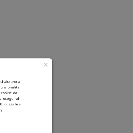
×
ci aiutano a
 funzionalità
i cookie da
 proseguirai
 Puoi gestire
cy