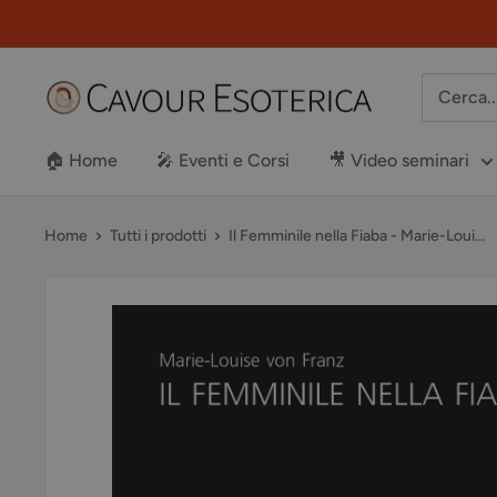
Vai
al
contenuto
Libreria
Cavour
Esoterica
🏠 Home
🎤 Eventi e Corsi
🎥 Video seminari
Home
Tutti i prodotti
Il Femminile nella Fiaba - Marie-Loui...