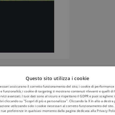
Questo sito utilizza i cookie
cessari assicurano il corretto funzionamento del sito; i cookie di performance 
e funzionalità; i cookie di targeting ti mostrano contenuti rilevanti e quelli di
meglio l’anatomia comparata della
rvizi avanzati. I tuoi dati sono al sicuro e rispettano il GDPR e puoi scegliere 
cessi psichici dell’inconscio
tivi cliccando su "Scopri di più e personalizza". Cliccando la X in alto a destra
azione utilizzando solo i cookie necessari al corretto funzionamento del sito.
z ci invita a imparare qualcosa
e tue preferenze in qualsiasi momento dalla pagina dedicata alla
Privacy Poli