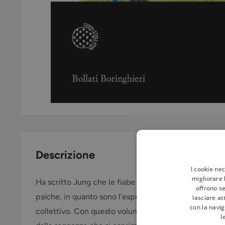
Descrizione
I cookie ne
migliorare l
Ha scritto Jung che le fiabe consentono di studiare 
offrono se
psiche, in quanto sono l’espressione più pura dei pro
lasciare at
con la navig
collettivo. Con questo volume Marie-Louise von Fran
l