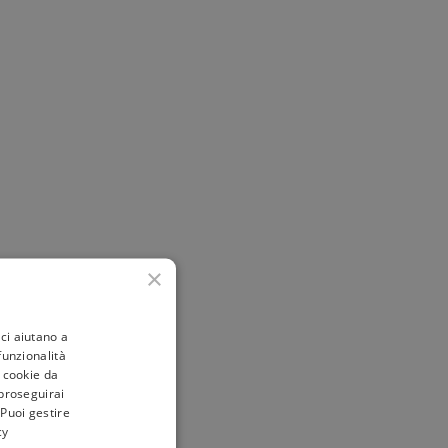
×
ci aiutano a
 funzionalità
i cookie da
 proseguirai
 Puoi gestire
cy