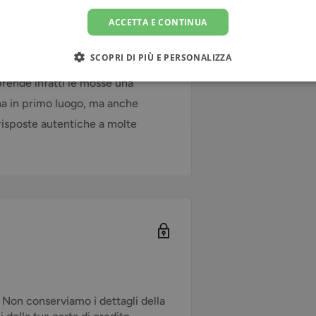
e sia utile oggi.
a semplicità delle fiabe e dal
ACCETTA E CONTINUA
ta; ma può essere oggetto di una
SCOPRI DI PIÙ E PERSONALIZZA
enza umana contenuta nelle
prende infatti le mosse una
a in primo luogo, ma anche
risposte autentiche a molte
. Non conserviamo i dettagli della