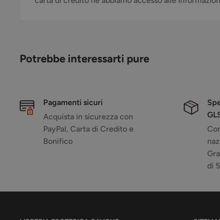
carta di credito né abbiamo accesso alle informazioni 
Potrebbe interessarti pure
Pagamenti sicuri
Spe
GL
Acquista in sicurezza con
PayPal, Carta di Credito e
Con
Bonifico
naz
Gra
di 