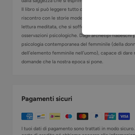
dalla saggezza che si esprime nelle fiabe, qualcosa ch
Il libro si può leggere tutto d’un fiato, trascinati dall
riscontro con le storie moderne che l’autrice raccon
lettura meditata, che si soffermi sulla ricca esperi
osservazioni psicologiche. Dagli archetipi fiabeschi 
psicologia contemporanea del femminile (della donn
dell’elemento femminile nell’uomo), capace di dare 
domande che la nostra epoca si pone.
Pagamenti sicuri
I tuoi dati di pagamento sono trattati in modo sicuro