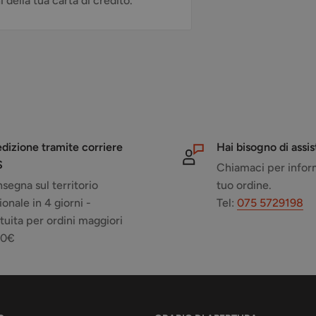
della tua carta di credito.
dizione tramite corriere
Hai bisogno di assi
S
Chiamaci per inform
segna sul territorio
tuo ordine.
ionale in 4 giorni -
Tel:
075 5729198
tuita per ordini maggiori
50€