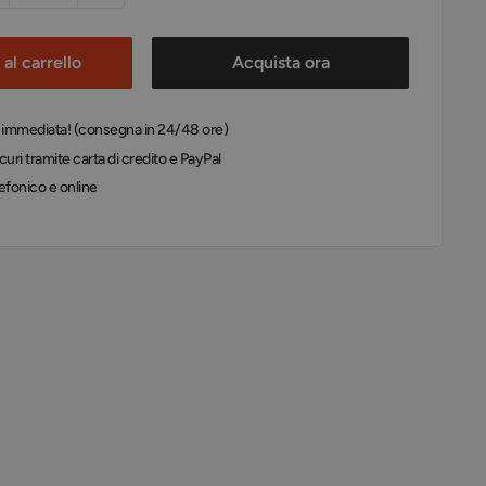
al carrello
Acquista ora
: immediata! (consegna in 24/48 ore)
uri tramite carta di credito e PayPal
efonico e online