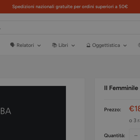
Spedizioni nazionali gratuite per ordini superiori a 50€
🗣️ Relatori
📚 Libri
🔮 Oggettistica
Il Femminile
Pr
€1
Prezzo:
sc
o 3 
Quantità: