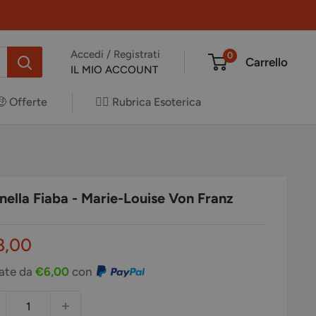
Accedi / Registrati
0
Carrello
IL MIO ACCOUNT
🤑 Offerte
✍🏻 Rubrica Esoterica
 nella Fiaba - Marie-Louise Von Franz
ezzo
8,00
ontato
rate da
€6,00
con