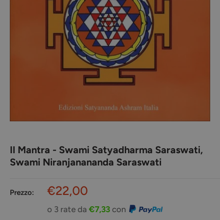
Il Mantra - Swami Satyadharma Saraswati,
Swami Niranjanananda Saraswati
Prezzo
€22,00
Prezzo:
scontato
o 3 rate da
€7,33
con