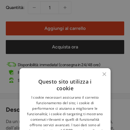
Quantità:
Aggiungi al carrello
Acquista ora
Disponibilità: immediata! (consegna in 24/48 ore)
×
Pagamenti sicuri tramite carta di credito e PayPal
Supporto telefonico e online
Questo sito utilizza i
cookie
I cookie necessari assicurano il corretto
funzionamento del sito; i cookie di
performance ci aiutano a migliorare le
Descrizione
funzionalità; i cookie di targeting ti mostrano
contenuti rilevanti e quelli di funzionalità
Da un nuovo approccio alla bellezza, alla sensualità,
offrono servizi avanzati. I tuoi dati sono al
dall'alimentazione, all'esplorazione del corpo sottile,