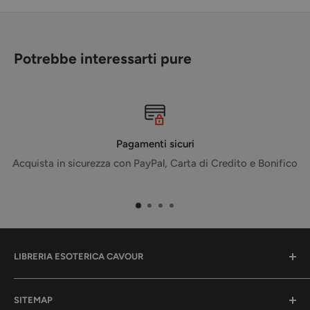
Potrebbe interessarti pure
Pagamenti sicuri
Acquista in sicurezza con PayPal, Carta di Credito e Bonifico
LIBRERIA ESOTERICA CAVOUR
La tua libreria per l'anima.
SITEMAP
Qui troverai tanti libri, oggetti, eventi e corsi per la tua