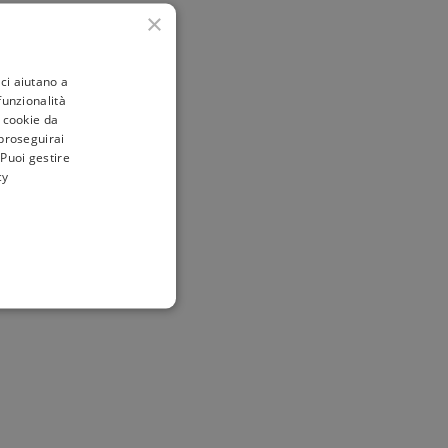
×
ci aiutano a
 funzionalità
i cookie da
 proseguirai
 Puoi gestire
cy