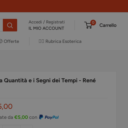
Accedi / Registrati
0
Carrello
IL MIO ACCOUNT
🤑 Offerte
✍🏻 Rubrica Esoterica
la Quantità e i Segni dei Tempi - René
ezzo
5,00
ontato
rate da
€5,00
con