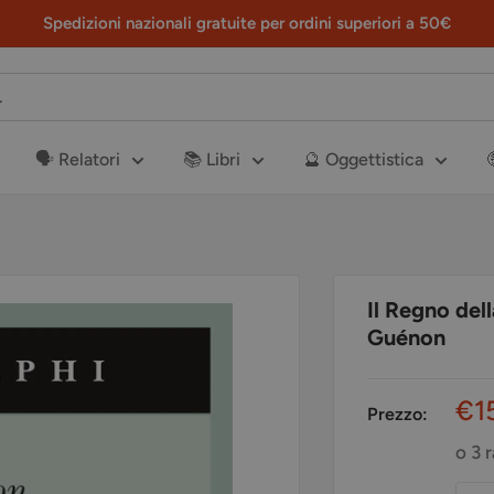
Spedizioni nazionali gratuite per ordini superiori a 50€
🗣️ Relatori
📚 Libri
🔮 Oggettistica
Il Regno del
Guénon
Pr
€1
Prezzo:
sc
o 3 