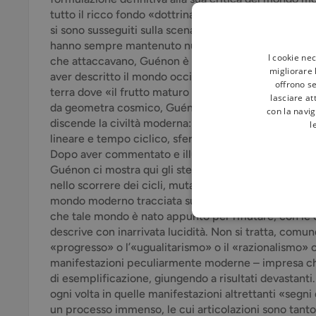
tutto il ricco fondo «dottrinale». Mentre i critici dell
si sono susseguiti sulla scena europea a partire dalla
hanno sempre mantenuto numerosi legami – volendo 
I cookie ne
che attaccavano, Guénon è l’unico ad aver rescisso dal
migliorare l
aver descritto il mondo occidentale come contempla
offrono se
terra dove «il frutto maturo cade ai piedi dell’albero
lasciare at
da geometra cosmico, Guénon risale qui alle categori
con la navig
discende la civiltà moderna: quantità e qualità, no
l
lineare e tempo ciclico, sfera e cubo, unità e sempli
Dopo aver commentato e illuminato i «simboli fondamen
Guénon ci mostra qui gli stessi simboli nelle loro met
nello scorrere dei cicli, muta la visione di essi. Ci ap
mondo moderno tracciata sui presupposti di un saper
che tale mondo è nato appunto per rifiutare, con l
descrive con inarrivata lucidità. Non si tratta, comun
«progresso» o l’«ugualitarismo» o il «razionalismo» o 
manifestazioni peculiarmente moderne – impresa che 
di esemplificazione, giungendo a risultati devastanti
ogni volta in quelle manifestazioni altrettanti «segni 
un processo immenso, le cui articolazioni sono tanto