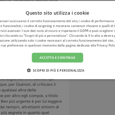
a cultura, anche i più radicali, che
 prima rivoluzione industriale,
Questo sito utilizza i cookie
o non volendo – con l’oggetto
cessari assicurano il corretto funzionamento del sito; i cookie di performance 
l’inizio tutti quei legami e ad
e funzionalità; i cookie di targeting ti mostrano contenuti rilevanti e quelli di
ndo, da una remota distanza, la
rvizi avanzati. I tuoi dati sono al sicuro e rispettano il GDPR e puoi scegliere 
». Con la sua prosa limpida, netta,
tivi cliccando su "Scopri di più e personalizza". Cliccando la X in alto a destra
e teoriche e storiche da cui
azione utilizzando solo i cookie necessari al corretto funzionamento del sito.
madismo e sedentarismo, tempo
e tue preferenze in qualsiasi momento dalla pagina dedicata alla
Privacy Poli
cità, misura e manifestazione.
tali» in tanti suoi scritti,
ACCETTA E CONTINUA
amorfosi storiche, via via che,
pare così una linea di sviluppo del
SCOPRI DI PIÙ E PERSONALIZZA
e primordiale e «principiale»,
e conseguenze che Guénon qui
que, per Guénon, di criticare il
qualsiasi altra delle
per altro egli compie, a titolo
. Ben più urgente è per lui leggere
dei tempi», altrettanti sintomi di
 più segrete in quanto quel