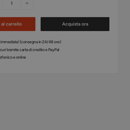
al carrello
Acquista ora
: immediata! (consegna in 24/48 ore)
uri tramite carta di credito e PayPal
efonico e online