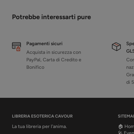
Potrebbe interessarti pure
Pagamenti sicuri
Spe
GL
Acquista in sicurezza con
PayPal, Carta di Credito e
Con
Bonifico
naz
Gra
di 
LIBRERIA ESOTERICA CAVOUR
SITEMA
La tua libreria per l'anima.
🏠 Ho
🎤 Even