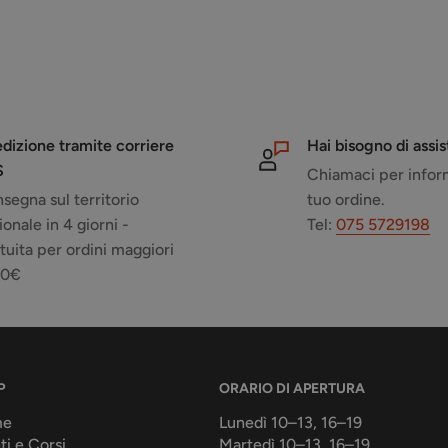
dizione tramite corriere
Hai bisogno di assi
S
Chiamaci per inform
segna sul territorio
tuo ordine.
ionale in 4 giorni -
Tel:
075 5729198
tuita per ordini maggiori
50€
P
ORARIO DI APERTURA
me
Lunedì 10–13, 16–19
ti e Corsi
Martedì 10–13, 16–19