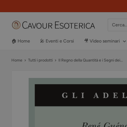
Vai
al
contenuto
Libreria
Cavour
Esoterica
🏠 Home
🎤 Eventi e Corsi
🎥 Video seminari
Home
Tutti i prodotti
Il Regno della Quantità e i Segni dei...