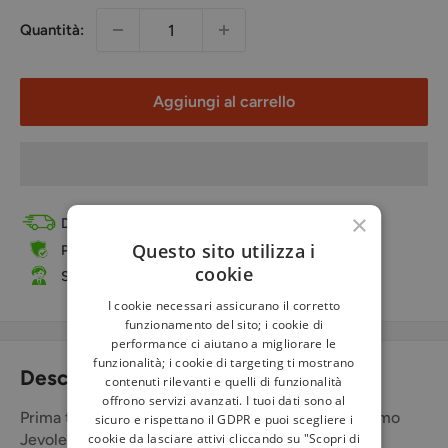
Quantità:
Aggiungi al carrello
×
Disponibilità: immediata! (consegna in 24/48 ore)
Questo sito utilizza i
Pagamenti sicuri tramite carta di credito e PayPal
cookie
Supporto telefonico e online
I cookie necessari assicurano il corretto
funzionamento del sito; i cookie di
performance ci aiutano a migliorare le
funzionalità; i cookie di targeting ti mostrano
Descrizione
contenuti rilevanti e quelli di funzionalità
offrono servizi avanzati. I tuoi dati sono al
Prima traduzione integrale in versi italiani di Massimo
sicuro e rispettano il GDPR e puoi scegliere i
cookie da lasciare attivi cliccando su "Scopri di
Jevolella