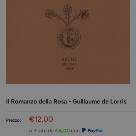
Il Romanzo della Rosa - Guillaume de Lorris
Prezzo
€12,00
Prezzo:
scontato
o 3 rate da
€4,00
con