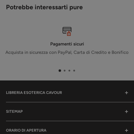
Potrebbe interessarti pure
Pagamenti sicuri
Acquista in sicurezza con PayPal, Carta di Credito e Bonifico
LIBRERIA ESOTERICA CAVOUR
La tua libreria per l'anima.
SITEMAP
Qui troverai tanti libri, oggetti, eventi e corsi per la tua
crescita spirituale.
🏠 Home
🎤 Eventi e Corsi
ORARIO DI APERTURA