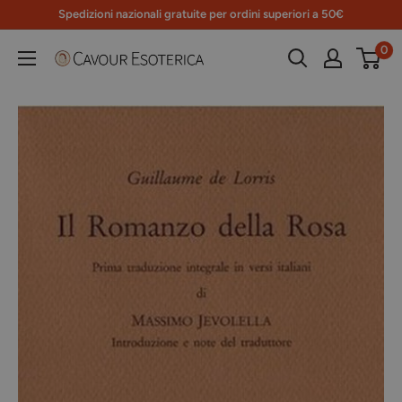
Vai
Spedizioni nazionali gratuite per ordini superiori a 50€
al
0
Libreria
contenuto
Cavour
Esoterica