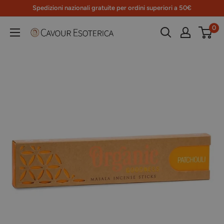
Vai
Spedizioni nazionali gratuite per ordini superiori a 50€
al
0
Libreria
contenuto
Cavour
Esoterica