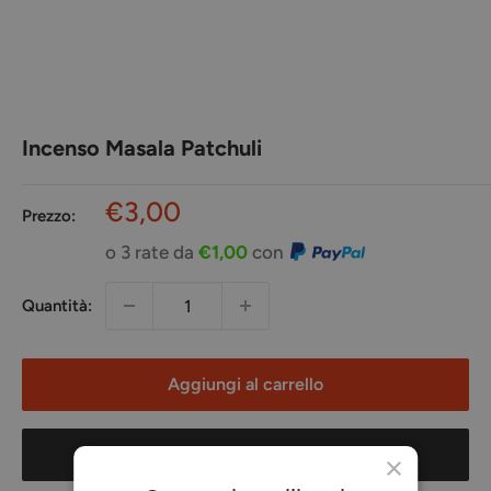
Incenso Masala Patchuli
Prezzo
€3,00
Prezzo:
scontato
o 3 rate da
€1,00
con
Quantità:
Aggiungi al carrello
Acquista ora
×