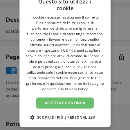
Questo sito utilizza i
cookie
I cookie necessari assicurano il corretto
Descrizione
funzionamento del sito; i cookie di
performance ci aiutano a migliorare le
scatola da 15 gr
funzionalità; i cookie di targeting ti mostrano
contenuti rilevanti e quelli di funzionalità
offrono servizi avanzati. I tuoi dati sono al
sicuro e rispettano il GDPR e puoi scegliere i
Pagamenti sicuri
cookie da lasciare attivi cliccando su "Scopri di
più e personalizza". Cliccando la X in alto a
destra proseguirai con la navigazione
utilizzando solo i cookie necessari al corretto
funzionamento del sito. Puoi gestire le tue
I tuoi dati di pagamento sono trattati in modo sicuro. Non
preferenze in qualsiasi momento dalla pagina
dedicata alla
Privacy Policy
conserviamo i dettagli della carta di credito né abbiamo
accesso alle informazioni della tua carta di credito.
ACCETTA E CONTINUA
SCOPRI DI PIÙ E PERSONALIZZA
Potrebbe interessarti pure