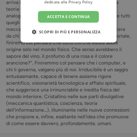
dedicata alla
Privacy Policy
arriva così a mettere radicalmente in discussione la
teoria che ci descrive come macchine biologiche
analoghe ai computer e che tralascia di considerare tutti
ACCETTA E CONTINUA
quegli aspetti che non rispettano i paradigmi
meccanicisti e riduzionisti: "Se ci lasciamo convincere
SCOPRI DI PIÙ E PERSONALIZZA
da chi ci dice che siamo soltanto il nostro corpo mortale,
finiremo col pensare che tutto ciò che esiste abbia
origine solo nel mondo fisico. Che senso avrebbero il
sapore del vino, il profumo di una rosa e il colore
arancione?". Finiremmo col pensare che i computer, e
chi li governa, valgano più di noi. Irriducibile è un saggio
entusiasmante, capace di tenere assieme rigore
scientifico, visionarietà tecnologica e afflato spirituale,
che suggerisce una irrinunciabile e inedita fisica del
mondo interiore. Cristallino nelle sue parti divulgative
(meccanica quantistica, coscienza, teoria
dell'informazione…), illuminante nelle nuove connessioni
che propone e, infine, esaltante nell'idea che promuove
di come essere davvero, profondamente, umani.