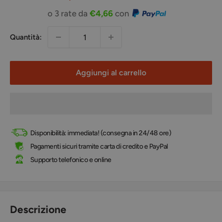
scontato
o 3 rate da
€4,66
con
Quantità:
Aggiungi al carrello
Disponibilità: immediata! (consegna in 24/48 ore)
Pagamenti sicuri tramite carta di credito e PayPal
Supporto telefonico e online
Descrizione