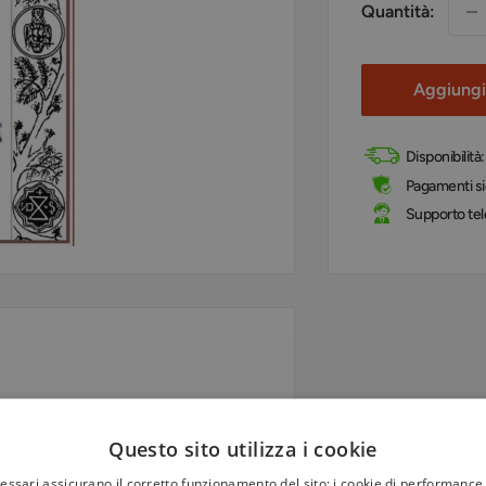
Quantità:
Aggiungi 
Disponibilità
Pagamenti sic
Supporto tel
i Misteri, da quelli Cretesi a
aldei a quelli Mitraici, al fine di
Questo sito utilizza i cookie
culativa.
cessari assicurano il corretto funzionamento del sito; i cookie di performance 