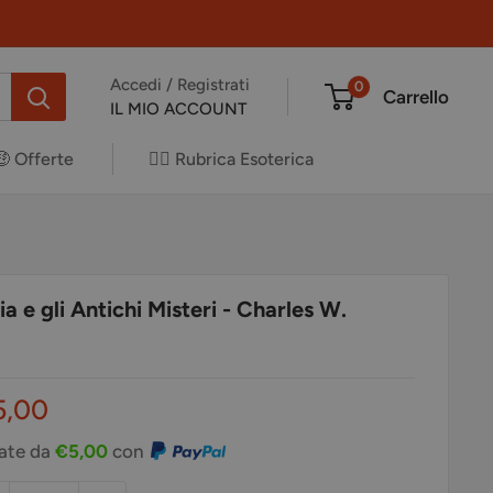
Accedi / Registrati
0
Carrello
IL MIO ACCOUNT
🤑 Offerte
✍🏻 Rubrica Esoterica
a e gli Antichi Misteri - Charles W.
ezzo
5,00
ontato
rate da
€5,00
con