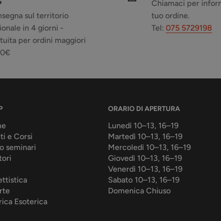
S
Chiamaci per inform
segna sul territorio
tuo ordine.
ionale in 4 giorni -
Tel:
075 5729198
tuita per ordini maggiori
50€
P
ORARIO DI APERTURA
me
Lunedì 10–13, 16–19
ti e Corsi
Martedì 10–13, 16–19
o seminari
Mercoledì 10–13, 16–19
tori
Giovedì 10–13, 16–19
Venerdì 10–13, 16–19
ttistica
Sabato 10–13, 16–19
rte
Domenica Chiuso
rica Esoterica