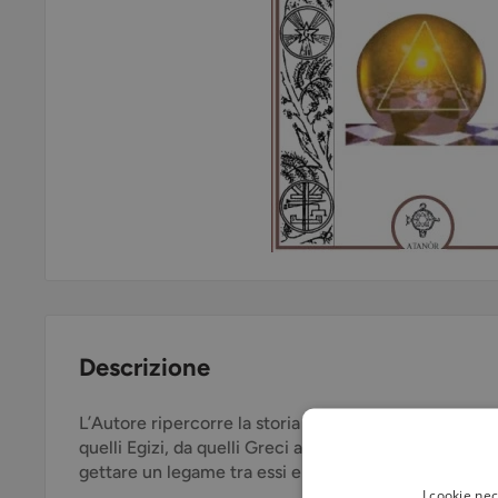
Descrizione
L’Autore ripercorre la storia e i contenuti degli antich
quelli Egizi, da quelli Greci a quelli Romani, da quelli C
gettare un legame tra essi e l’attuale Massoneria Spe
I cookie ne