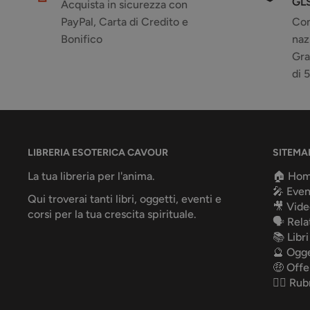
GL
Acquista in sicurezza con
PayPal, Carta di Credito e
Con
Bonifico
naz
Gra
di 
LIBRERIA ESOTERICA CAVOUR
SITEMA
La tua libreria per l'anima.
🏠 Ho
🎤 Even
Qui troverai tanti libri, oggetti, eventi e
🎥 Vide
corsi per la tua crescita spirituale.
🗣️ Rela
📚 Libri
🔮 Ogge
🤑 Offe
✍🏻 Rub