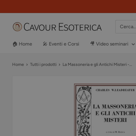
Vai
al
contenuto
Libreria
Cavour
Esoterica
🏠 Home
🎤 Eventi e Corsi
🎥 Video seminari
Home
Tutti i prodotti
La Massoneria e gli Antichi Misteri -...