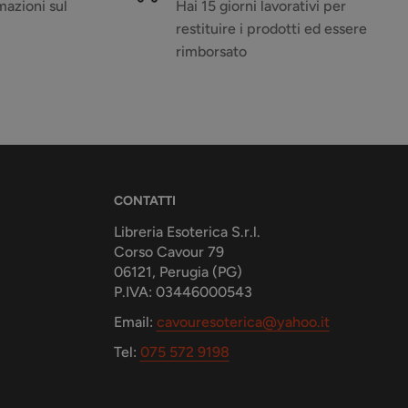
azioni sul
Hai 15 giorni lavorativi per
restituire i prodotti ed essere
rimborsato
CONTATTI
Libreria Esoterica S.r.l.
Corso Cavour 79
06121, Perugia (PG)
P.IVA: 03446000543
Email:
cavouresoterica@yahoo.it
Tel:
075 572 9198