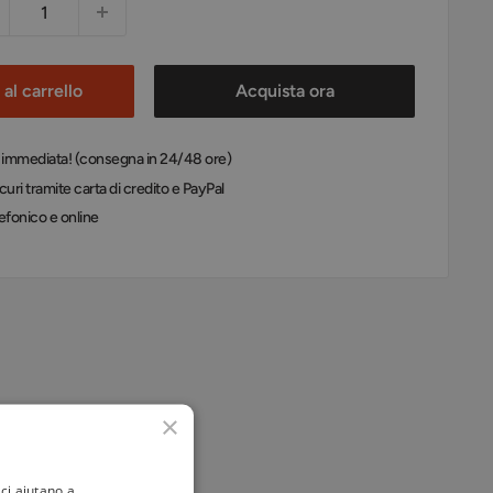
al carrello
Acquista ora
: immediata! (consegna in 24/48 ore)
uri tramite carta di credito e PayPal
efonico e online
×
ci aiutano a