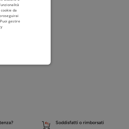
 funzionalità
i cookie da
 proseguirai
 Puoi gestire
cy
stenza?
Soddisfatti o rimborsati