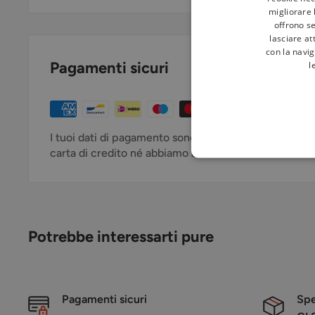
migliorare l
offrono se
lasciare at
con la navig
l
Pagamenti sicuri
I tuoi dati di pagamento sono trattati in modo sicuro
carta di credito né abbiamo accesso alle informazioni 
Potrebbe interessarti pure
Pagamenti sicuri
Spe