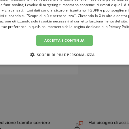
e funzionalità; i cookie di targeting ti mostrano contenuti rilevanti e quelli di
rvizi avanzati. I tuoi dati sono al sicuro e rispettano il GDPR e puoi scegliere 
tivi cliccando su "Scopri di più e personalizza". Cliccando la X in alto a destra
azione utilizzando solo i cookie necessari al corretto funzionamento del sito.
e tue preferenze in qualsiasi momento dalla pagina dedicata alla
Privacy Poli
ACCETTA E CONTINUA
SCOPRI DI PIÙ E PERSONALIZZA
. Non conserviamo i dettagli della
della tua carta di credito.
dizione tramite corriere
Hai bisogno di assi