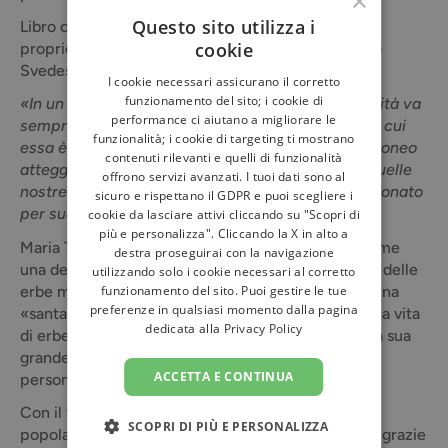
×
Questo sito utilizza i
Libro con la ricetta, la storia, le caratteristiche e le
cookie
proprietà ed indicazioni sull'uso del Piccolo Amaro
Svedese.
I cookie necessari assicurano il corretto
funzionamento del sito; i cookie di
«In un momento in cui la maggior parte dell’umanità va
performance ci aiutano a migliorare le
sempre più allontanandosi dalla vita naturale e in cui
funzionalità; i cookie di targeting ti mostrano
essa è minacciata da gravi malattie dovute all’erroneo
contenuti rilevanti e quelli di funzionalità
atteggiamento spirituale, dovremmo riscoprire quelle
offrono servizi avanzati. I tuoi dati sono al
nostre erbe medicamentose che il Signore ci ha donato
sicuro e rispettano il GDPR e puoi scegliere i
per sua bontà sin dai tempi più remoti.»
cookie da lasciare attivi cliccando su "Scopri di
più e personalizza". Cliccando la X in alto a
Maria Treben si è conquistata un posto d’onore come
destra proseguirai con la navigazione
una delle più importanti antesignane della scienza delle
utilizzando solo i cookie necessari al corretto
erbe medicinali. Da molti venerata alla stregua di una
funzionamento del sito. Puoi gestire le tue
preferenze in qualsiasi momento dalla pagina
«santa», Maria Treben si è occupata per tutta la sua vita
dedicata alla
Privacy Policy
di erbe curative, cercando inoltre di trasmettere la sua
grande esperienza al maggior numero possibile di
ACCETTA E CONTINUA
persone.
Con il trascorrere degli anni non è mai diminuita la
SCOPRI DI PIÙ E PERSONALIZZA
popolarità di Maria Treben e delle sue opere, anzi, grazie