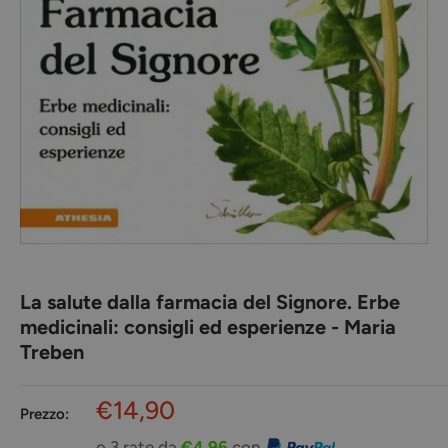
La salute dalla farmacia del Signore. Erbe
medicinali: consigli ed esperienze - Maria
Treben
Prezzo
€14,90
Prezzo:
scontato
o 3 rate da
€4,96
con