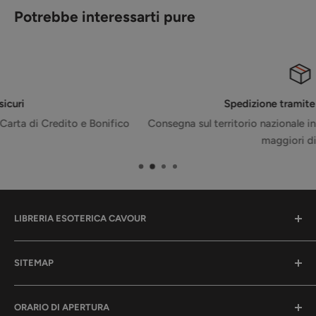
Potrebbe interessarti pure
Spedizione tramite corriere GLS
o
Consegna sul territorio nazionale in 4 giorni - Gratuita per ord
maggiori di 50€
LIBRERIA ESOTERICA CAVOUR
La tua libreria per l'anima.
SITEMAP
Qui troverai tanti libri, oggetti, eventi e corsi per la tua
crescita spirituale.
🏠 Home
🎤 Eventi e Corsi
ORARIO DI APERTURA