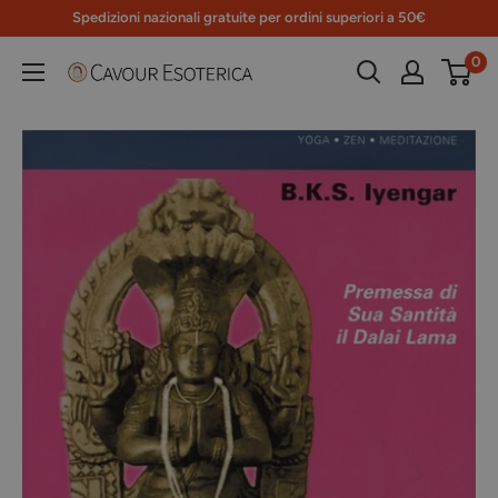
Vai
Spedizioni nazionali gratuite per ordini superiori a 50€
al
0
Libreria
contenuto
Cavour
Esoterica