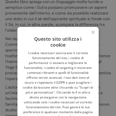
Questo libro spiega con un linguaggio molto lucido e
semplice come i Sutra possano promuovere un sapere
proveniente dall’interno, e come sia possibile realizzare
uno stato in cui il sé dell’aspirante spirituale si fonde con
il Sé, in cui, in altre parole, scompare la differenza tra
l’osservatore e l’osservato.
×
Questo sito utilizza i
Nei due decenni successivi alla pubblicazione del
cookie
Commento agli Yoga Sutra di Patanjali
, Iyengar ha
sperimentato nella sua pratica spirituale una
I cookie necessari assicurano il corretto
trasformazione totale del suo essere. Queste esperienze
funzionamento del sito; i cookie di
l’hanno condotto a una migliore comprensione degli
performance ci aiutano a migliorare le
Yoga Sutra e l’hanno spinto a riconsiderare i suoi
funzionalità; i cookie di targeting ti mostrano
precedenti studi e a presentare in una nuova prospettiva
contenuti rilevanti e quelli di funzionalità
offrono servizi avanzati. I tuoi dati sono al
l’opera di Patanjali.
sicuro e rispettano il GDPR e puoi scegliere i
L’autore, che ha già fornito nella precedente opera
cookie da lasciare attivi cliccando su "Scopri di
più e personalizza". Cliccando la X in alto a
un’interpretazione logica degli Yoga Sutra, concisa e
destra proseguirai con la navigazione
facilmente comprensibile anche da chi non abbia
utilizzando solo i cookie necessari al corretto
familiarità con i testi classici dello yoga, in questo nuovo
funzionamento del sito. Puoi gestire le tue
studio rivela le interconnessioni e i collegamenti
preferenze in qualsiasi momento dalla pagina
presenti negli Yoga Sutra in maniera tale che i loro