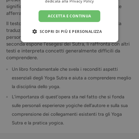
dedicata alla
Privacy Policy
significati nascosti possano essere più agevolmente
afferrati.
ACCETTA E CONTINUA
Il testo è articolato in due parti: la prima presenta la
traduzione degli aforismi basata sulle esperienze
SCOPRI DI PIÙ E PERSONALIZZA
personali dell’autore e sui commenti esistenti; la
seconda espone l’esegesi dei Sutra, li raffronta con altri
testi e interpreta concetti generalmente difficili da
comprendere.
Un libro fondamentale che svela i reconditi aspetti
essenziali degli Yoga Sutra e aiuta a comprendere meglio
la disciplina dello yoga.
L’importanza di quest’opera sta nel fatto che si fonda
sulle personali esperienze yogiche dell’autore e sulla sua
comprensione dei collegamenti esistenti tra gli Yoga
Sutra e la pratica yogica.