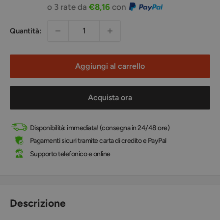
scontato
o 3 rate da
€8,16
con
Quantità:
Aggiungi al carrello
Acquista ora
Disponibilità: immediata! (consegna in 24/48 ore)
Pagamenti sicuri tramite carta di credito e PayPal
Supporto telefonico e online
Descrizione