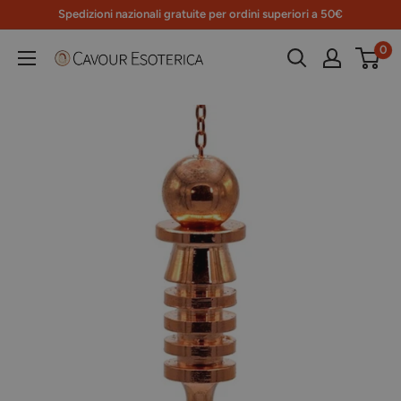
Vai
Spedizioni nazionali gratuite per ordini superiori a 50€
al
0
Libreria
contenuto
Cavour
Esoterica