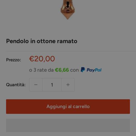
Pendolo in ottone ramato
Prezzo
€20,00
Prezzo:
scontato
o 3 rate da
€6,66
con
Quantità:
Aggiungi al carrello