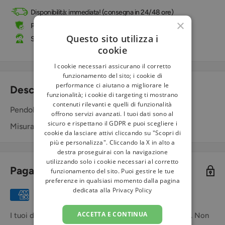
Disponibilità: immediata! (consegna in 24/48 ore)
×
Pagamenti sicuri tramite carta di credito e PayPal
Questo sito utilizza i
Supporto telefonico e online
cookie
I cookie necessari assicurano il corretto
funzionamento del sito; i cookie di
performance ci aiutano a migliorare le
Descrizione
funzionalità; i cookie di targeting ti mostrano
contenuti rilevanti e quelli di funzionalità
Pendolo in ottone ramato
offrono servizi avanzati. I tuoi dati sono al
sicuro e rispettano il GDPR e puoi scegliere i
Misura cm 5 - Peso totale gr 30
cookie da lasciare attivi cliccando su "Scopri di
più e personalizza". Cliccando la X in alto a
destra proseguirai con la navigazione
utilizzando solo i cookie necessari al corretto
Pagamenti sicuri
funzionamento del sito. Puoi gestire le tue
preferenze in qualsiasi momento dalla pagina
dedicata alla
Privacy Policy
ACCETTA E CONTINUA
I tuoi dati di pagamento sono trattati in modo sicuro. Non