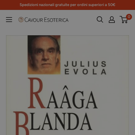
Vai
Spedizioni nazionali gratuite per ordini superiori a 50€
al
0
Libreria
contenuto
Cavour
Esoterica