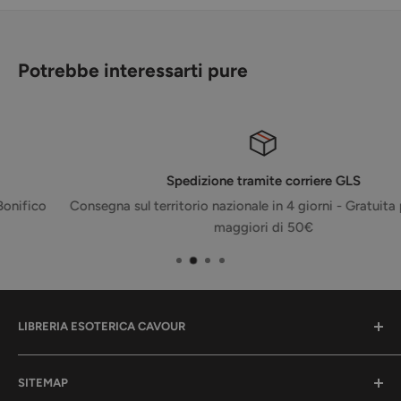
Potrebbe interessarti pure
Spedizione tramite corriere GLS
Consegna sul territorio nazionale in 4 giorni - Gratuita per ordin
maggiori di 50€
LIBRERIA ESOTERICA CAVOUR
La tua libreria per l'anima.
SITEMAP
Qui troverai tanti libri, oggetti, eventi e corsi per la tua