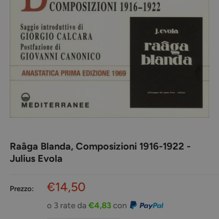
Raâga Blanda, Composizioni 1916-1922 -
Julius Evola
Prezzo
€14,50
Prezzo:
scontato
o 3 rate da
€4,83
con