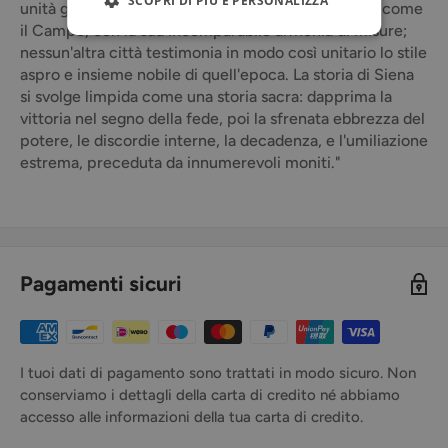
SCOPRI DI PIÙ E PERSONALIZZA
unità gotica; in nessun'altra città esiste una piazza come
il Campo, con la sua incomparabile armonia di misure;
nessun'altra città testimonia in modo così unitario lo stile
aspro e insieme nobile di quell'epoca. La storia di Siena
si svolge limpida come una storia sacra: dapprima la
vittoria nel segno della fede, poi la sfrenata ebbrezza del
potere, le discordie interne, la decadenza, e l'umiliazione
estrema, preceduta da innumerevoli moniti."
Pagamenti sicuri
I tuoi dati di pagamento sono trattati in modo sicuro. Non
conserviamo i dettagli della carta di credito né abbiamo
accesso alle informazioni della tua carta di credito.