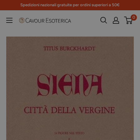
Vai
Spedizioni nazionali gratuite per ordini superiori a 50€
al
0
Libreria
contenuto
Cavour
Esoterica