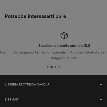
Potrebbe interessarti pure
Spedizione tramite corriere GLS
Consegna sul territorio nazionale in 4 giorni - Gratuita per ordini
maggiori di 50€
LIBRERIA ESOTERICA CAVOUR
La tua libreria per l'anima.
SITEMAP
Qui troverai tanti libri, oggetti, eventi e corsi per la tua
crescita spirituale.