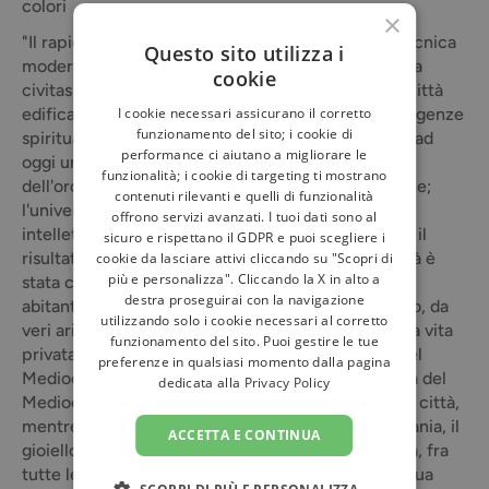
colori
×
"Il rapido sviluppo delle città attuali, dovuto alla tecnica
Questo sito utilizza i
moderna, ci ha fatto quasi dimenticare cosa sia una
cookie
civitas nell'autentico senso della parola, cioè una città
I cookie necessari assicurano il corretto
edificata a misura umana e ordinata secondo le esigenze
funzionamento del sito; i cookie di
spirituali della comunità. Siena ha mantenuto fino ad
performance ci aiutano a migliorare le
oggi un tale aspetto e un tale ordine. Non si tratta
funzionalità; i cookie di targeting ti mostrano
dell'ordine razionale proprio di certe città barocche;
contenuti rilevanti e quelli di funzionalità
l'universo di Siena è multiforme, è corpo, anima,
offrono servizi avanzati. I tuoi dati sono al
intelletto, come l'uomo. La bellezza di Siena non è il
sicuro e rispettano il GDPR e puoi scegliere i
risultato di uno sviluppo casuale, "naturale"; la città è
cookie da lasciare attivi cliccando su "Scopri di
più e personalizza". Cliccando la X in alto a
stata costruita con piena consapevolezza dai suoi
destra proseguirai con la navigazione
abitanti che volevano l'unità, ma che nel contempo, da
utilizzando solo i cookie necessari al corretto
veri aristocratici, conservavano quel rispetto per la vita
funzionamento del sito. Puoi gestire le tue
privata delle famiglie e delle classi sociali tipico del
preferenze in qualsiasi momento dalla pagina
Medioevo. È stato giustamente detto che nell'Italia del
dedicata alla
Privacy Policy
Medioevo il grande capolavoro della comunità è la città,
mentre nell'Europa del Nord, in Francia e in Germania, il
ACCETTA E CONTINUA
gioiello da essa creato è la cattedrale gotica. Siena, fra
tutte le città italiane, ha conservato più intatta la sua