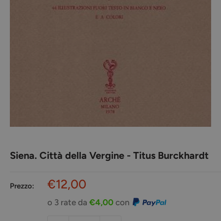
Siena. Città della Vergine - Titus Burckhardt
Prezzo
€12,00
Prezzo:
scontato
o 3 rate da
€4,00
con