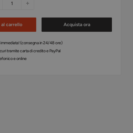
al carrello
Acquista ora
: immediata! (consegna in 24/48 ore)
uri tramite carta di credito e PayPal
efonico e online