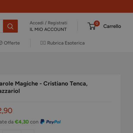
Accedi / Registrati
0
Carrello
IL MIO ACCOUNT
🤑 Offerte
✍🏻 Rubrica Esoterica
arole Magiche - Cristiano Tenca,
azzariol
ezzo
2,90
ontato
rate da
€4,30
con