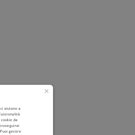
×
ci aiutano a
 funzionalità
i cookie da
 proseguirai
 Puoi gestire