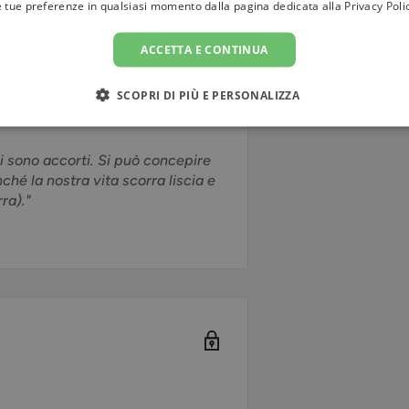
e tue preferenze in qualsiasi momento dalla pagina dedicata alla
Privacy Poli
che risponderà non sarà più,
come posso far accadere ciò che
ACCETTA E CONTINUA
ell’energia, colloquiare con essa
SCOPRI DI PIÙ E PERSONALIZZA
la realtà che si sta vivendo e che
 si sono accorti. Si può concepire
hé la nostra vita scorra liscia e
ra)."