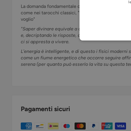
l
La domanda fondamentale cui Tarocchi e parole magi
come nei tarocchi classici, "cosa accadrà”, bensì "
voglio"
"Saper divinare equivale a conoscere il linguaggio d
e, decriptando le risposte, divenire consapevoli del
ci si appresta a vivere.
L’energia è intelligente, e di questo i fìsici moderni
come un fiume energetico che occorre seguire affinc
serena (per quanto può esserlo la vita su questa ter
Pagamenti sicuri