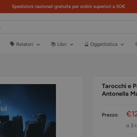
Spedizioni nazionali gratuite per ordini superiori a 50€
🗣️ Relatori
📚 Libri
🔮 Oggettistica
Tarocchi e P
Antonella M
Pr
€1
Prezzo:
sc
o 3 