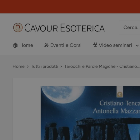
Vai
al
contenuto
Libreria
Cavour
Esoterica
🏠 Home
🎤 Eventi e Corsi
🎥 Video seminari
Home
Tutti i prodotti
Tarocchi e Parole Magiche - Cristiano...