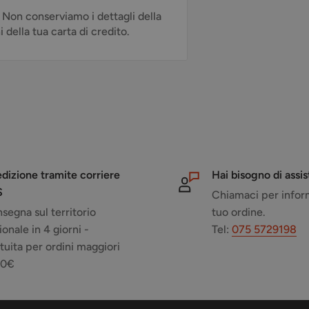
. Non conserviamo i dettagli della
della tua carta di credito.
dizione tramite corriere
Hai bisogno di assi
S
Chiamaci per inform
segna sul territorio
tuo ordine.
ionale in 4 giorni -
Tel:
075 5729198
tuita per ordini maggiori
50€