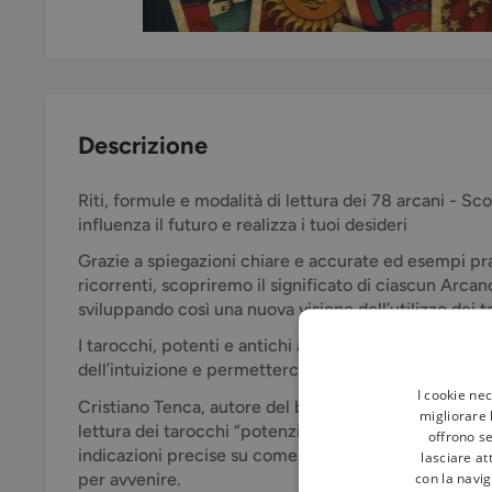
Descrizione
Riti, formule e modalità di lettura dei 78 arcani - Sc
influenza il futuro e realizza i tuoi desideri
Grazie a spiegazioni chiare e accurate ed esempi prat
ricorrenti, scopriremo il significato di ciascun Arcano
sviluppando così una nuova visione dell’utilizzo dei t
I tarocchi, potenti e antichi archetipi universali, hann
dell’intuizione e permetterci una chiara visione di 
I cookie ne
Cristiano Tenca, autore del bestseller Il libro delle
migliorare l
lettura dei tarocchi “potenziata” da formule magiche e
offrono se
indicazioni precise su come agire per modificare una 
lasciare at
con la navig
per avvenire.