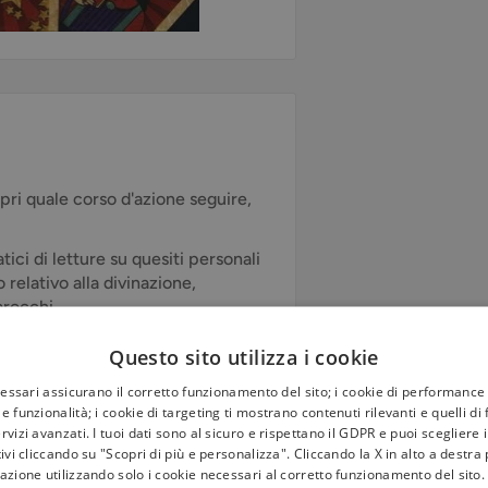
opri quale corso d'azione seguire,
ici di letture su quesiti personali
 relativo alla divinazione,
arocchi.
o il potere di aprire le porte
Questo sito utilizza i cookie
dove siamo e dove stiamo andando.
cessari assicurano il corretto funzionamento del sito; i cookie di performance 
 parole magiche, propone una
e funzionalità; i cookie di targeting ti mostrano contenuti rilevanti e quelli di
 semplici rituali, che ci fornirà
rvizi avanzati. I tuoi dati sono al sicuro e rispettano il GDPR e puoi scegliere 
situazione in atto o ciò che sta
tivi cliccando su "Scopri di più e personalizza". Cliccando la X in alto a destra
azione utilizzando solo i cookie necessari al corretto funzionamento del sito.