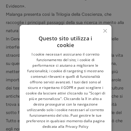
Evideon».
Malanga presenta così la Trilogia della Coscienza, che
raccoglie i principali passaggi della sua ricerca in merito alla
×
natura della Coscienza e dell’Universo.
Questo sito utilizza i
In Genesi, sulla base delle sue indagini sul fenomeno delle
cookie
interferenze aliene, l’autore elabora una teoria
I cookie necessari assicurano il corretto
straordinariamente originale per spiegare l’origine della vita
funzionamento del sito; i cookie di
su questo pianeta e il senso ultimo dell’esistenza umana,
performance ci aiutano a migliorare le
funzionalità; i cookie di targeting ti mostrano
mettendo altresì in relazione queste rivelazioni con le più
contenuti rilevanti e quelli di funzionalità
importanti scoperte della fisica quantistica e con le parole
offrono servizi avanzati. I tuoi dati sono al
sicuro e rispettano il GDPR e puoi scegliere i
dei testi sacri e delle tradizioni esoteriche di tutte le culture
cookie da lasciare attivi cliccando su "Scopri di
antiche. Dall’esame del mito si evince come l’Uomo – che si
più e personalizza". Cliccando la X in alto a
destra proseguirai con la navigazione
trova su questo pianeta per fare esperienza della dualità
utilizzando solo i cookie necessari al corretto
sotto forma di divisione – sia il creatore inconsapevole del
funzionamento del sito. Puoi gestire le tue
Tutto e degli Dèi, i quali rappresentano, a specchio, ciò che
preferenze in qualsiasi momento dalla pagina
dedicata alla
Privacy Policy
egli non ha ancora compreso di se stesso.