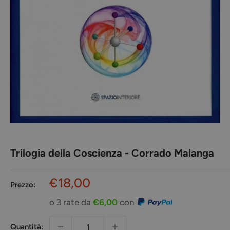
Trilogia della Coscienza - Corrado Malanga
Prezzo
€18,00
Prezzo:
scontato
o 3 rate da
€6,00
con
Quantità: