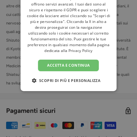
offrono servizi avanzati. I tuoi dati sono al
altre dita e le palme delle mani. Agisce principalmente sui meridiani, il
sicuro e rispettano il GDPR e puoi scegliere i
cui cattivo funzionamento altera l'energia corporea e il sistema
cookie da lasciare attivi cliccando su "Scopri di
più e personalizza". Cliccando la X in alto a
nervoso vegetativo. Questo libro indica esattamente i punti vitali sui
destra proseguirai con la navigazione
quali agire.
utilizzando solo i cookie necessari al corretto
funzionamento del sito. Puoi gestire le tue
Shizuto Masunaga, nato nel 1925 e laureato in Psicologia all'Università
preferenze in qualsiasi momento dalla pagina
di Kyoto, è stato per dieci anni istruttore al Japan Shiatsu Institute. È
dedicata alla
Privacy Policy
membro della Japan Psychology Association e della Japan Oriental
ACCETTA E CONTINUA
Medicine Association, nonché Presidente della Association for
Shiatsu Therapy. È autore di diverse opere sull'argomento, nelle quali
SCOPRI DI PIÙ E PERSONALIZZA
ha sviluppato esperienze e metodi personali.
Pagamenti sicuri