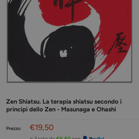
Zen Shiatsu. La terapia shiatsu secondo i
principi dello Zen - Masunaga e Ohashi
Prezzo
€19,50
Prezzo:
scontato
o 3 rate da
€6,50
con