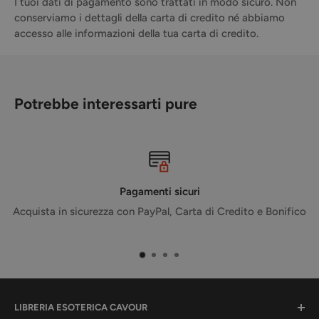
I tuoi dati di pagamento sono trattati in modo sicuro. Non
conserviamo i dettagli della carta di credito né abbiamo
accesso alle informazioni della tua carta di credito.
Potrebbe interessarti pure
Pagamenti sicuri
Spe
ezza con PayPal, Carta di Credito e Bonifico
Consegna sul territo
LIBRERIA ESOTERICA CAVOUR