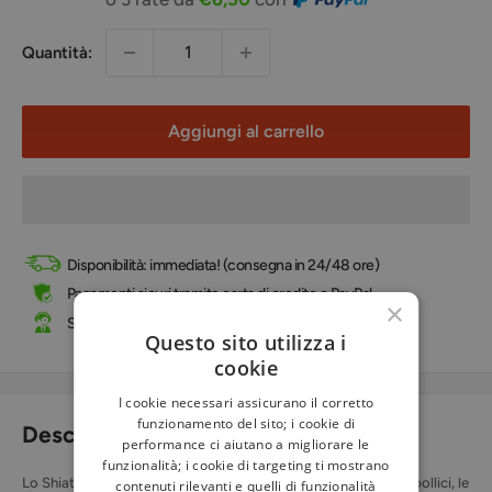
Quantità:
Aggiungi al carrello
Disponibilità: immediata! (consegna in 24/48 ore)
Pagamenti sicuri tramite carta di credito e PayPal
×
Supporto telefonico e online
Questo sito utilizza i
cookie
I cookie necessari assicurano il corretto
funzionamento del sito; i cookie di
Descrizione
performance ci aiutano a migliorare le
funzionalità; i cookie di targeting ti mostrano
Lo Shiatsu è una forma di manipolazione che si esercita con i pollici, le
contenuti rilevanti e quelli di funzionalità